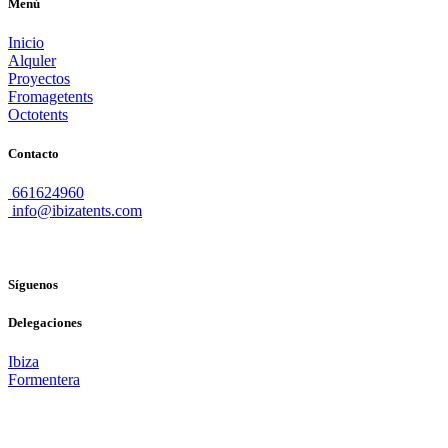
Menú
Inicio
Alquler
Proyectos
Fromagetents
Octotents
Contacto
661624960
info@ibizatents.com
Síguenos
Delegaciones
Ibiza
Formentera