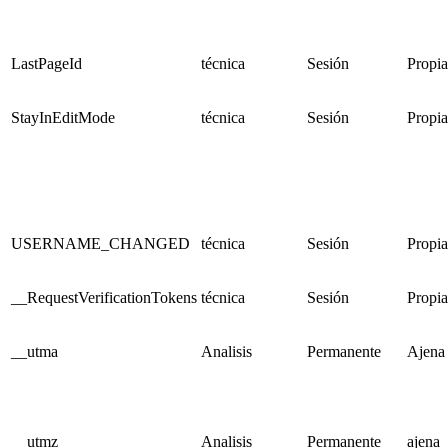
LastPageId
técnica
Sesión
Propia
StayInEditMode
técnica
Sesión
Propia
USERNAME_CHANGED
técnica
Sesión
Propia
__RequestVerificationTokens
técnica
Sesión
Propia
__utma
Analisis
Permanente
Ajena
__utmz
Analisis
Permanente
ajena